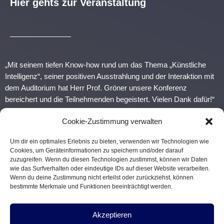
Hier gehts zur Veranstaltung
„Mit seinem tiefen Know-how rund um das Thema „Künstliche
Intelligenz“, seiner positiven Ausstrahlung und der Interaktion mit
dem Auditorium hat Herr Prof. Gröner unsere Konferenz
bereichert und die Teilnehmenden begeistert. Vielen Dank dafür!“
Cookie-Zustimmung verwalten
JULIANE FENSKE, EXECUTIVE DIRECTOR,
Um dir ein optimales Erlebnis zu bieten, verwenden wir Technologien wie
HANSECOM PUBLIC TRANSPORT
Cookies, um Geräteinformationen zu speichern und/oder darauf
zuzugreifen. Wenn du diesen Technologien zustimmst, können wir Daten
wie das Surfverhalten oder eindeutige IDs auf dieser Website verarbeiten.
Wenn du deine Zustimmung nicht erteilst oder zurückziehst, können
bestimmte Merkmale und Funktionen beeinträchtigt werden.
Akzeptieren