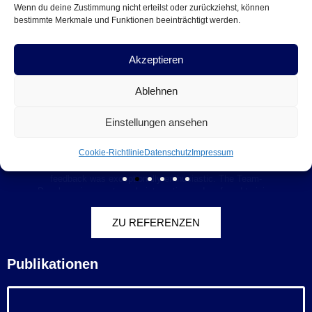
Wenn du deine Zustimmung nicht erteilst oder zurückziehst, können
bestimmte Merkmale und Funktionen beeinträchtigt werden.
„Prof. Dr. Stefan Gröner trained more than 30 of our
executives during 2 sessions in September and October. The
feedback was exceptionally enthusiastic. The Team-
Akzeptieren
Developer is an extremely interesting and profound training
experience and we believe that this will help our employees to
Ablehnen
handle their responsibilities in a more structured and positive
manner."
Einstellungen ansehen
Cookie-Richtlinie
Datenschutz
Impressum
ZU REFERENZEN
Publikationen