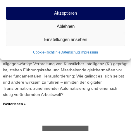
Prof. Dr. Stefan Gröner hält die Keynote zum
Thema „Herausforderung Selbst- und
Fremdführung in der Mensch-Maschine-
Akzeptieren
Kollaboration im Zeitalter der Künstlichen
Intelligenz“ beim Buniness Networking Circle von
Ablehnen
SoftServe
19. Oktober 2025
Einstellungen ansehen
Menschliche Selbst- und Fremdführung im Zeitalter der Künstlichen
Intelligenz: Wie moderne Führung sich neu erfinden muss. In einer
Cookie-Richtlinie
Datenschutz
Impressum
Ära, die durch rasanten technologischen Wandel und die
allgegenwärtige Verbreitung von Künstlicher Intelligenz (KI) geprägt
ist, stehen Führungskräfte und Mitarbeitende gleichermaßen vor
einer fundamentalen Herausforderung: Wie gelingt es, sich selbst
und andere wirksam zu führen – inmitten der digitalen
Transformation, zunehmender Automatisierung und einer sich
stetig verändernden Arbeitswelt?
Weiterlesen »