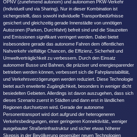
ÖPNV (zunehmend autonom) und autonomen PKW-Verkehr
(Individuell und via Sharing). Nur in dieser Kombination ist
sichergestellt, dass sowohl individuelle Transportbedürfnisse
gesichert und gleichzeitig gerade Innenstädte von unnötigen
Autozonen (Parken, Durchfahrt) befreit sind und die Stauzeiten
und Emissionen signifikant verringert werden. Dabei bietet
insbesondere gerade das autonome Fahren dem öffentlichen
Nahverkehr vielfältige Chancen, die Effizienz, Sicherheit und
Umweltverträglichkeit zu verbessern. Durch den Einsatz
autonomer Busse und Bahnen, die präziser und energiesparender
betrieben werden können, verbessert sich die Fahrplanstabilität,
und Verkehrsverzögerungen werden reduziert. Diese Technologie
bietet auch erweiterte Zugänglichkeit, besonders in weniger dicht
besiedelten Gebieten. Allerdings ist davon auszugehen, dass sich
dieses Szenario zuerst in Städten und dann erst in ländlichen
Regionen durchsetzen wird. Gerade der autonome
Personentransport wird dort aufgrund der heterogeneren
Verkehrsbedingungen, einer geringeren Konnektivität:, weniger
ausgebauter Straßeninfrastruktur und sicher etwas höherer
Skepsis in der Bevölkerung gegenüber neuen Technologien