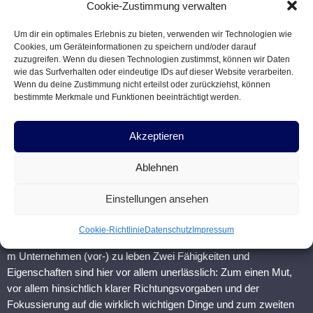
Cookie-Zustimmung verwalten
Permanentes Überdenken der Märkte und Geschäftsmodelle aus
Um dir ein optimales Erlebnis zu bieten, verwenden wir Technologien wie
Cookies, um Geräteinformationen zu speichern und/oder darauf
Zielgruppen-Sicht.
zuzugreifen. Wenn du diesen Technologien zustimmst, können wir Daten
Kundennutzen (Customer Experience) als oberste Priorität.
wie das Surfverhalten oder eindeutige IDs auf dieser Website verarbeiten.
Konsequente Datenerhebung und -analyse mit Hilfe von KI-
Wenn du deine Zustimmung nicht erteilst oder zurückziehst, können
gestützten Cloud-Lösungen.
bestimmte Merkmale und Funktionen beeinträchtigt werden.
Kooperationen mit angrenzenden Bereichen zur Verbreiterung
des Geschäftsfeldes.
Akzeptieren
Strategisches Portfolio- und Datenmanagement (Akquisen und
Produktentwicklungen).
Ablehnen
Wenn eine langfristige Strategie gefunden ist, ist der zukünftige
Erfolg aber noch lange nicht gesichert. Denn in den meisten
Einstellungen ansehen
Unternehmen ist die Skepsis vor Veränderungen und neuen
Technologien gerade bei den Mitarbeitern hoch. Daher geht es vor
Cookie-Richtlinie
Datenschutz
Impressum
allem bei den Führungkräften darum, die neue Strategie tagtäglich
m Unternehmen (vor-) zu leben Zwei Fähigkeiten und
Eigenschaften sind hier vor allem unerlässlich: Zum einen Mut,
vor allem hinsichtlich klarer Richtungsvorgaben und der
Fokussierung auf die wirklich wichtigen Dinge und zum zweiten