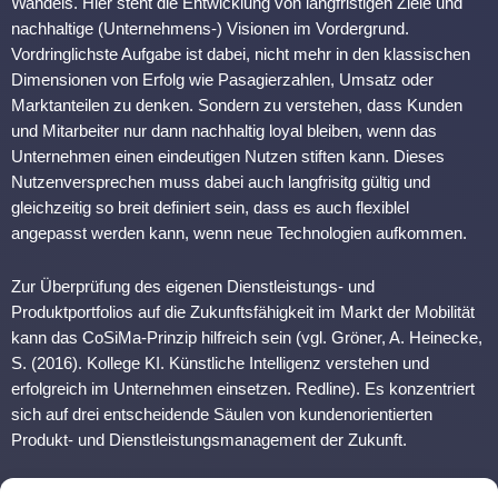
Wandels. Hier steht die Entwicklung von langfristigen Ziele und
nachhaltige (Unternehmens-) Visionen im Vordergrund.
Vordringlichste Aufgabe ist dabei, nicht mehr in den klassischen
Dimensionen von Erfolg wie Pasagierzahlen, Umsatz oder
Marktanteilen zu denken. Sondern zu verstehen, dass Kunden
und Mitarbeiter nur dann nachhaltig loyal bleiben, wenn das
Unternehmen einen eindeutigen Nutzen stiften kann. Dieses
Nutzenversprechen muss dabei auch langfrisitg gültig und
gleichzeitig so breit definiert sein, dass es auch flexiblel
angepasst werden kann, wenn neue Technologien aufkommen.
Zur Überprüfung des eigenen Dienstleistungs- und
Produktportfolios auf die Zukunftsfähigkeit im Markt der Mobilität
kann das CoSiMa-Prinzip hilfreich sein (vgl. Gröner, A. Heinecke,
S. (2016). Kollege KI. Künstliche Intelligenz verstehen und
erfolgreich im Unternehmen einsetzen. Redline). Es konzentriert
sich auf drei entscheidende Säulen von kundenorientierten
Produkt- und Dienstleistungsmanagement der Zukunft.
Folgende fünf Kompetenzen sind hierbei vor allem nötig: