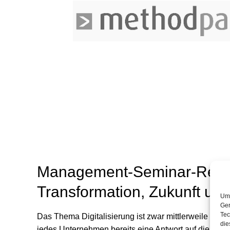
Management-Seminar-Reihe 
Transformation, Zukunft und
Um 
Ger
Tec
Das Thema Digitalisierung ist zwar mittlerweile in
die
jedes Unternehmen bereits eine Antwort auf die Frag