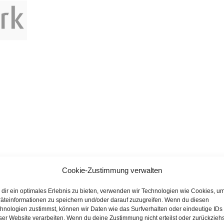
von Prof. Dr. Stefan Gröner zum
Cookie-Zustimmung verwalten
 Künstliche Intelligenz“ der Meth
dir ein optimales Erlebnis zu bieten, verwenden wir Technologien wie Cookies, u
äteinformationen zu speichern und/oder darauf zuzugreifen. Wenn du diesen
hnologien zustimmst, können wir Daten wie das Surfverhalten oder eindeutige IDs
 der Wirtschaft angekommen und ihm wird auch enorme Bedeutung
ser Website verarbeiten. Wenn du deine Zustimmung nicht erteilst oder zurückziehs
e gefunden, was das nun für das eigene Business bedeutet.