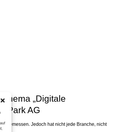
 Thema „Digitale
od Park AG
m
 auf
 zugemessen. Jedoch hat nicht jede Branche, nicht
t,